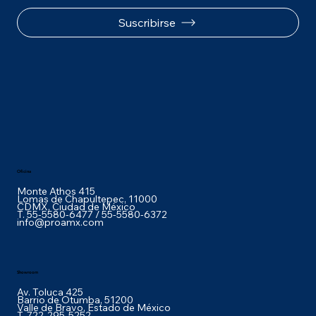
Suscribirse
Oficina
Monte Athos 415
Lomas de Chapultepec, 11000
CDMX, Ciudad de México
T. 55-5580-6477 / 55-5580-6372
info@proamx.com
Showroom
Av. Toluca 425
Barrio de Otumba,
51200
Valle de Bravo, Estado de México
T. 722-295-5252