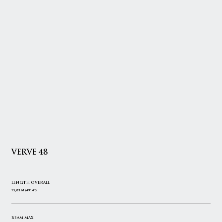
VERVE 48
LENGTH OVERALL
15,03 M (49' 4")
BEAM MAX