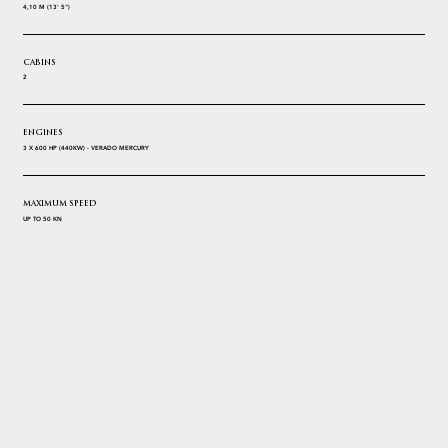
4,10 M (13' 5")
CABINS
2
ENGINES
3 X 600 HP (440KW) - VERADO MERCURY
MAXIMUM SPEED
UP TO 50 KN