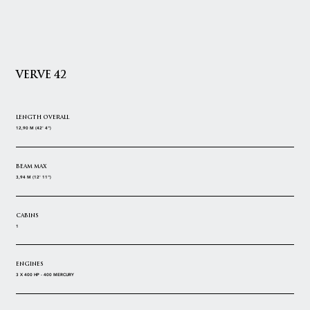
VERVE 42
LENGTH OVERALL
12,90 M (42' 4")
BEAM MAX
3,94 M (12' 11")
CABINS
1
ENGINES
3 X 400 HP - 400 MERCURY